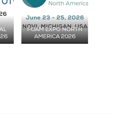
AL
FOAM EXPO NORTH
SI
026
AMERICA 2026