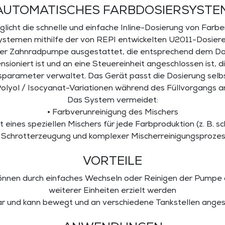
AUTOMATISCHES FARBDOSIERSYSTE
icht die schnelle und einfache Inline-Dosierung von Farbe
stemen mithilfe der von REPI entwickelten U2011-Dosierei
iner Zahnradpumpe ausgestattet, die entsprechend dem D
nsioniert ist und an eine Steuereinheit angeschlossen ist, di
parameter verwaltet. Das Gerät passt die Dosierung selbs
olyol / Isocyanat-Variationen während des Füllvorgangs a
Das System vermeidet:
• Farbverunreinigung des Mischers
t eines speziellen Mischers für jede Farbproduktion (z. B. s
 Schrotterzeugung und komplexer Mischerreinigungsproze
VORTEILE
önnen durch einfaches Wechseln oder Reinigen der Pumpe
weiterer Einheiten erzielt werden
bar und kann bewegt und an verschiedene Tankstellen ang