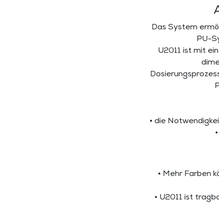
Das System ermögl
PU-Sy
U2011 ist mit e
dime
Dosierungsprozess
P
• die Notwendigkei
•
• Mehr Farben k
• U2011 ist trag