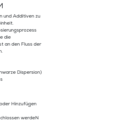
M
n und Additiven zu
nheit.
osierungsprozess
e die
t an den Fluss der
n.
chwarze Dispersion)
ss
 oder Hinzufügen
eschlossen werdeN