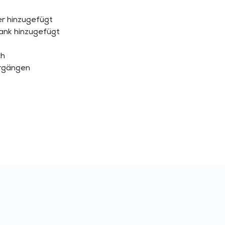
er hinzugefügt
ank hinzugefügt
ch
orgängen