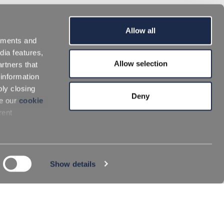
Allow all
sements and
dia features,
Allow selection
rtners that
 information
ply closing
Deny
ee our
cookie
rent
Show details