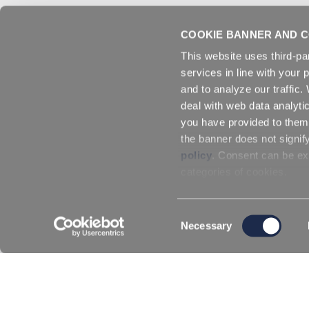
COOKIE BANNER AND C
This website uses third-pa
services in line with your 
and to analyze our traffic
deal with web data analyti
you have provided to them 
the banner does not signif
policy
. Consent can be exp
categories of cookies.
Consent
Necessary
Selection