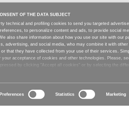
ONSENT OF THE DATA SUBJECT
rty technical and profiling cookies to send you targeted adverti
preferences, to personalize content and ads, to provide social me
. We also share information about how you use our site with our pa
cs, advertising, and social media, who may combine it with other
or that they have collected from your use of their services. Sim
y your acceptance of cookies and other technologies. Please, s
ressed by clicking "Accept all cookies" or by selecting the diffe
Preferences
Statistics
Marketing
ANTIFIAMMA MD