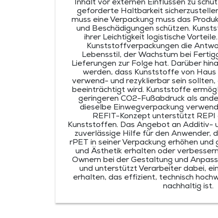
Inhalt vor externen Einflüssen zu sch
geforderte Haltbarkeit sicherzustelle
muss eine Verpackung muss das Produk
und Beschädigungen schützen. Kunstst
ihrer Leichtigkeit logistische Vorteile
Kunststoffverpackungen die Antwo
Lebensstil, der Wachstum bei Fertig
Lieferungen zur Folge hat. Darüber hin
werden, dass Kunststoffe von Haus
verwend- und rezyklierbar sein sollten,
beeinträchtigt wird. Kunststoffe ermög
geringeren CO2-Fußabdruck als andere
dieselbe Einwegverpackung verwend
REFIT-Konzept unterstützt REPI 
Kunststoffen. Das Angebot an Additiv- u
zuverlässige Hilfe für den Anwender, 
rPET in seiner Verpackung erhöhen und g
und Ästhetik erhalten oder verbessern
Ownern bei der Gestaltung und Anpass
und unterstützt Verarbeiter dabei, e
erhalten, das effizient, technisch hochw
nachhaltig ist.