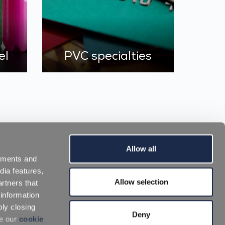
el
PVC specialties
Allow all
sements and
dia features,
Allow selection
rtners that
 information
Mit uns arbeiten
|
Downloadbereich
ply closing
Deny
ee our
cookie