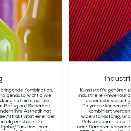
g
Industr
nbringende Kombination.
Kunststoffe gehören zu
nd genauso wichtig wie
industrielle Anwendunge
kung hat nicht nur die
daher sehr vielseiti
n Bezug auf Sicherheit,
Polymere können mite
ndern ihre Ästhetik hat
kombiniert werden u
e Attraktivität einer der
widerstandsfähig, und 
rfolg erheblich. Die
Polycarbonat- oder 
fgabe/Funktion, ihren
oder Barrieren verwend