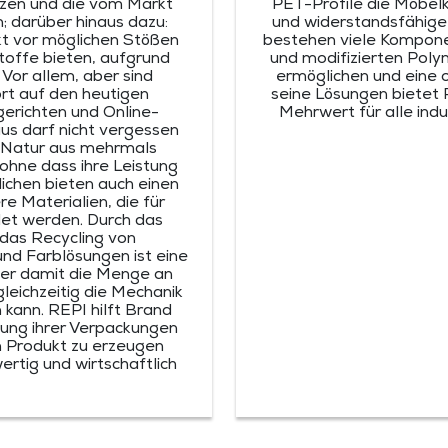
ützen und die vom Markt
PET-Profile die Möbel
n; darüber hinaus dazu:
und widerstandsfähige 
t vor möglichen Stößen
bestehen viele Kompon
offe bieten, aufgrund
und modifizierten Poly
. Vor allem, aber sind
ermöglichen und eine 
rt auf den heutigen
seine Lösungen bietet R
gerichten und Online-
Mehrwert für alle ind
aus darf nicht vergessen
 Natur aus mehrmals
 ohne dass ihre Leistung
lichen bieten auch einen
 Materialien, die für
et werden. Durch das
das Recycling von
nd Farblösungen ist eine
der damit die Menge an
leichzeitig die Mechanik
 kann. REPI hilft Brand
ung ihrer Verpackungen
in Produkt zu erzeugen
ertig und wirtschaftlich