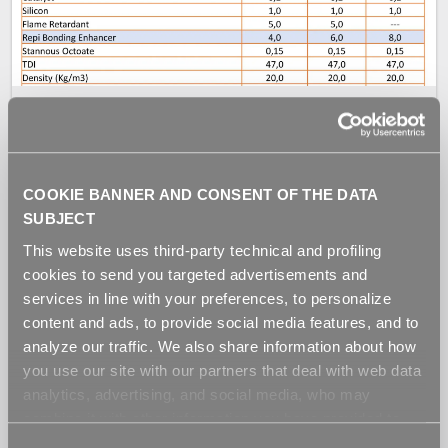
BONDING ENHANCER
REPI BONDING ENHANCER (BE) ist die spezielle
COOKIE BANNER AND CONSENT OF THE DATA
flüssige Mischung von Additiven, welche die Haftung
SUBJECT
von Polyether-PU-Schäumen auf Schäumen oder
auf Papier oder Textilien verbessern. Dieses reaktive
This website uses third-party technical and profiling
Additiv verleiht PU-Schäumen nach...
cookies to send you targeted advertisements and
services in line with your preferences, to personalize
content and ads, to provide social media features, and to
analyze our traffic. We also share information about how
you use our site with our partners that deal with web data
analytics, advertising, and social media, who may
combine it with other information you have provided to
them or that they have collected from your use of their