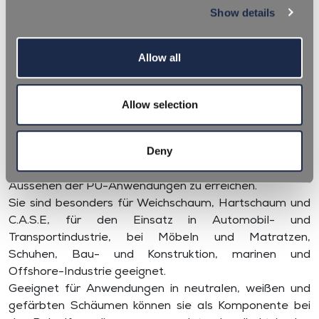
OPTICAL
Show details
BRIGHTENERS
Allow all
Allow selection
REPI OPTICAL BRIGHTENERS sind organische
Additive, die ultraviolettes Licht absorbieren und die
Deny
meisten der absorbierten Energie im sichtbaren
Spektrum wiedergeben, um ein helleres und frischeres
Aussehen der PU-Anwendungen zu erreichen.
Sie sind besonders für Weichschaum, Hartschaum und
C.A.S.E, für den Einsatz in Automobil- und
Transportindustrie, bei Möbeln und Matratzen,
Schuhen, Bau- und Konstruktion, marinen und
Offshore-Industrie geeignet.
Geeignet für Anwendungen in neutralen, weißen und
gefärbten Schäumen können sie als Komponente bei