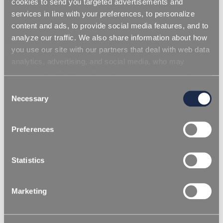
cookies to send you targeted advertisements and
services in line with your preferences, to personalize
content and ads, to provide social media features, and to
analyze our traffic. We also share information about how
you use our site with our partners that deal with web data
analytics, advertising, and social media, who may
combine it with other information you have provided to
them or that they have collected from your use of their
Consent
services. Simply closing the banner does not signify your
Necessary
Selection
acceptance of cookies and other technologies. Please,
see our
cookie policy
. Consent can be expressed by
Preferences
clicking "Accept all cookies" or by selecting the different
categories of cookies.
Statistics
Marketing
/
HOMEPAGE
POLYURETHAN