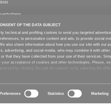
lität
verhaltens
Luftdurchlässigkeit
ONSENT OF THE DATA SUBJECT
- und Polyester-PU-Systemen
ol
rty technical and profiling cookies to send you targeted adverti
preferences, to personalize content and ads, to provide social me
. We also share information about how you use our site with our pa
cs, advertising, and social media, who may combine it with other
or that they have collected from your use of their services. Sim
y your acceptance of cookies and other technologies. Please, s
ressed by clicking "Accept all cookies" or by selecting the diffe
Preferences
Statistics
Marketing
sieren: