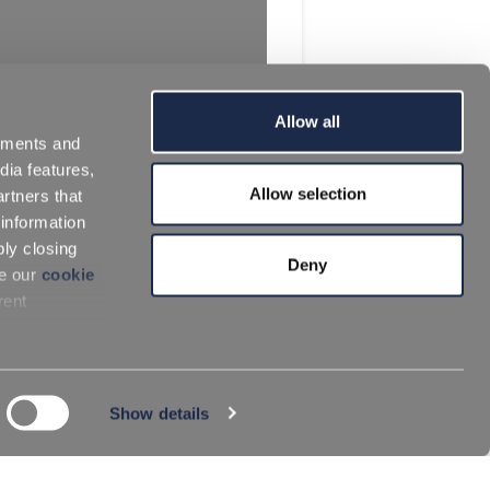
Allow all
sements and
dia features,
Allow selection
rtners that
 information
ply closing
Deny
ee our
cookie
rent
Show details