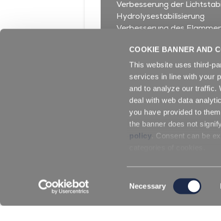
Verbesserung der Lichtstabi
Hydrolysestabilisierung
Verbesserung des Flammen
Keine Auswirkungen auf die 
COOKIE BANNER AND C
Kompatibel mit Polyether
Einfaches Mischen mit Poly
This website uses third-pa
Niedrige Viskosität
services in line with your 
and to analyze our traffic
deal with web data analyti
you have provided to them 
the banner does not signif
policy
. Consent can be exp
categories of cookies.
Consent
Necessary
Dies könnte Sie auch interes
Selection