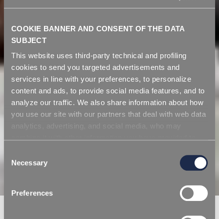
COOKIE BANNER AND CONSENT OF THE DATA
SUBJECT
This website uses third-party technical and profiling
cookies to send you targeted advertisements and
services in line with your preferences, to personalize
content and ads, to provide social media features, and to
analyze our traffic. We also share information about how
you use our site with our partners that deal with web data
analytics, advertising, and social media, who may
combine it with other information you have provided to
them or that they have collected from your use of their
Consent
services. Simply closing the banner does not signify your
Necessary
Selection
acceptance of cookies and other technologies. Please,
see our
cookie policy
. Consent can be expressed by
Preferences
clicking "Accept all cookies" or by selecting the different
categories of cookies.
HOMEPAGE/
NEWS/
REPI NOMINA MICHAEL THIESSENHUSEN NUOVO MANAGING DIRECTOR
DI REPI GMBH