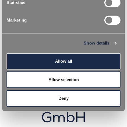
Statistics
Marketing
REPI nomina
Show details
Michael
Allow all
Thiessenhusen
nuovo Managing
Allow selection
Director di REPI
Deny
GmbH