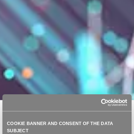
/
HOMEPAGE
INDUSTRIE
COOKIE BANNER AND CONSENT OF THE DATA
Colori liquidi e additivi
SUBJECT