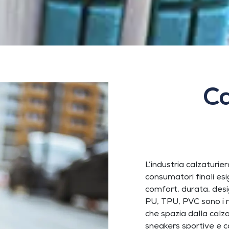
Ca
L’industria calzaturier
consumatori finali esig
comfort, durata, desi
PU, TPU, PVC sono i ma
che spazia dalla calzat
sneakers sportive e ca