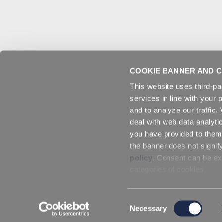
COOKIE BANNER AND C
This website uses third-pa
services in line with your 
and to analyze our traffic
deal with web data analyti
you have provided to them 
the banner does not signif
policy
. Consent can be exp
categories of cookies.
Consent
Necessary
Selection