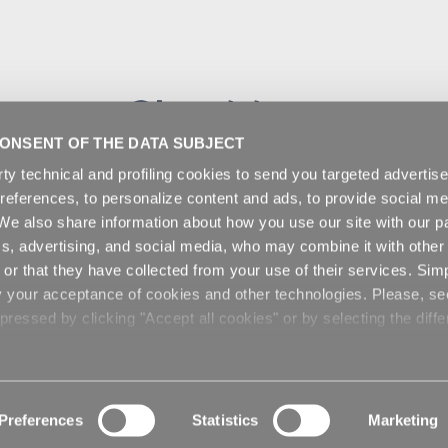
Gli additivi
ONSENT OF THE DATA SUBJECT
rty technical and profiling cookies to send you targeted adverti
preferences, to personalize content and ads, to provide social me
. We also share information about how you use our site with our pa
cs, advertising, and social media, who may combine it with other
or that they have collected from your use of their services. Sim
y your acceptance of cookies and other technologies. Please, s
ressed by clicking "Accept all cookies" or by selecting the diffe
Preferences
Statistics
Marketing