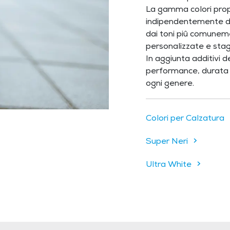
La gamma colori prop
indipendentemente d
dai toni piû comuneme
personalizzate e stagi
In aggiunta additivi 
performance, durata e
ogni genere.
Colori per Calzatura
Super Neri
Ultra White