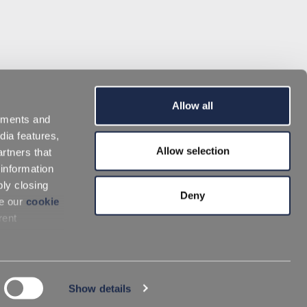
Allow all
sements and
dia features,
Allow selection
rtners that
 information
ply closing
Deny
ee our
cookie
rent
Show details