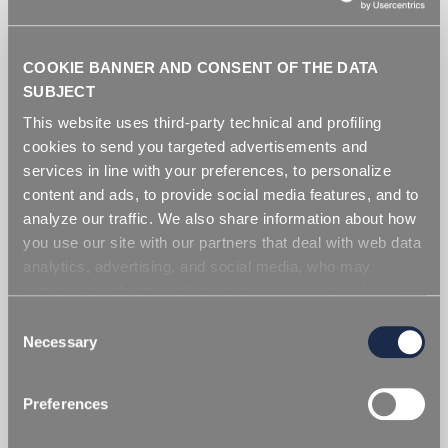
COOKIE BANNER AND CONSENT OF THE DATA
SUBJECT
This website uses third-party technical and profiling
cookies to send you targeted advertisements and
services in line with your preferences, to personalize
content and ads, to provide social media features, and to
analyze our traffic. We also share information about how
you use our site with our partners that deal with web data
analytics, advertising, and social media, who may
combine it with other information you have provided to
them or that they have collected from your use of their
Consent
services. Simply closing the banner does not signify your
Necessary
Selection
acceptance of cookies and other technologies. Please,
OPTICAL BRIGHTENERS
see our
cookie policy
. Consent can be expressed by
Preferences
clicking "Accept all cookies" or by selecting the different
Gli OPTICAL BRIGHTENERS di REPI sono additivi
categories of cookies.