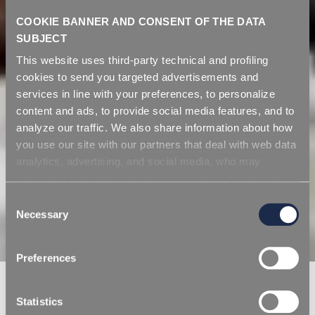
COOKIE BANNER AND CONSENT OF THE DATA
SUBJECT
This website uses third-party technical and profiling
cookies to send you targeted advertisements and
services in line with your preferences, to personalize
content and ads, to provide social media features, and to
analyze our traffic. We also share information about how
you use our site with our partners that deal with web data
analytics, advertising, and social media, who may
combine it with other information you have provided to
them or that they have collected from your use of their
Consent
services. Simply closing the banner does not signify your
Necessary
Selection
acceptance of cookies and other technologies. Please,
see our
cookie policy
. Consent can be expressed by
Preferences
clicking "Accept all cookies" or by selecting the different
categories of cookies.
HOMEPAGE/
NEWS/
REPI NOMINA ANDREA BENEDETTI NUOVO AMMINISTRATORE
DELEGATO DI REPI LLC
Statistics