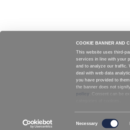
COOKIE BANNER AND C
This website uses third-pa
services in line with your 
and to analyze our traffic
deal with web data analyti
you have provided to them 
the banner does not signif
policy
. Consent can be exp
categories of cookies.
Consent
Necessary
Selection