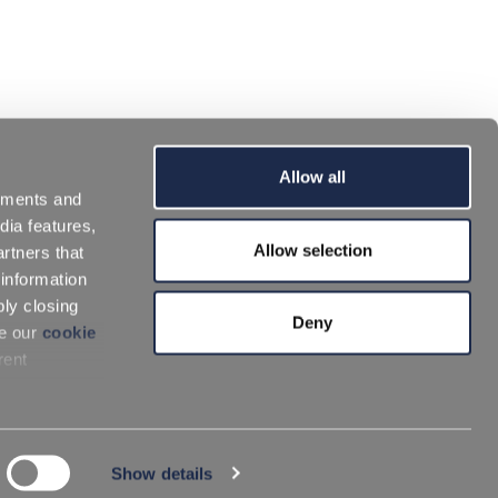
Allow all
sements and
dia features,
Allow selection
rtners that
 information
ply closing
Deny
ee our
cookie
rent
Show details