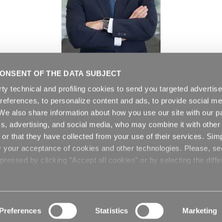
ONSENT OF THE DATA SUBJECT
rty technical and profiling cookies to send you targeted adverti
preferences, to personalize content and ads, to provide social me
. We also share information about how you use our site with our pa
cs, advertising, and social media, who may combine it with other
Últimas noticias
or that they have collected from your use of their services. Sim
y your acceptance of cookies and other technologies. Please, s
ressed by clicking "Accept all cookies" or by selecting the diffe
Preferences
Statistics
Marketing