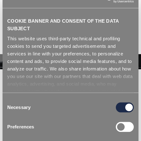
de dosificación y análisis, para poliuretano y plásticos.
COOKIE BANNER AND CONSENT OF THE DATA
SUBJECT
This website uses third-party technical and profiling
cookies to send you targeted advertisements and
services in line with your preferences, to personalize
content and ads, to provide social media features, and to
analyze our traffic. We also share information about how
you use our site with our partners that deal with web data
Investigación y desarrollo
analytics, advertising, and social media, who may
combine it with other information you have provided to
them or that they have collected from your use of their
A nivel mundial, REPI es uno de los proveedores líderes
Consent
services. Simply closing the banner does not signify your
Necessary
de colorantes líquidos, aditivos, equipos de dosificación
Selection
acceptance of cookies and other technologies. Please,
y análisis, para poliuretano y plásticos. Se desarrollan
see our
cookie policy
. Consent can be expressed by
constantemente formulaciones innovadoras de colores
Preferences
clicking "Accept all cookies" or by selecting the different
y aditivos para optimizar el rendimiento de los
categories of cookies.
productos finales, proteger su contenido y refinar su