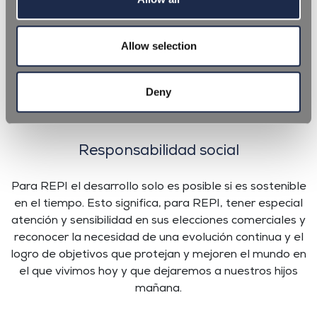
plantas en pleno cumplimiento de la normativa vigente
en materia de protección medioambiental,
minimizando el consumo energético y luchando contra
Allow selection
el despilfarro de recursos. En el interior de las plantas
de REPI se realiza una rigurosa recogida de residuos,
Deny
para que no se pierda nada que sea reciclable.
Responsabilidad social
Para REPI el desarrollo solo es posible si es sostenible
en el tiempo. Esto significa, para REPI, tener especial
atención y sensibilidad en sus elecciones comerciales y
reconocer la necesidad de una evolución continua y el
logro de objetivos que protejan y mejoren el mundo en
el que vivimos hoy y que dejaremos a nuestros hijos
mañana.