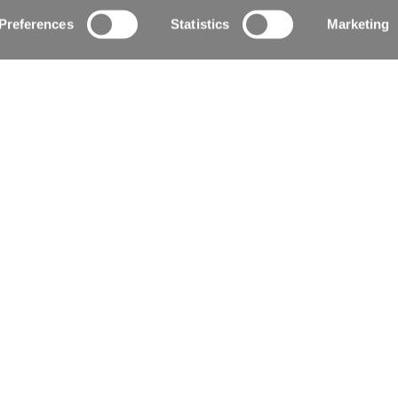
Preferences
Statistics
Marketing
Dallas, Carolina del Nord (23 aprile 2026)
— REPI LLC, parte del Gruppo REPI, ha
annunciato un’importante espansione
delle proprie attività, rafforzando
l’impegno dell’azienda…
LEGGI DI PIÙ >
TUTTE LE NEWS