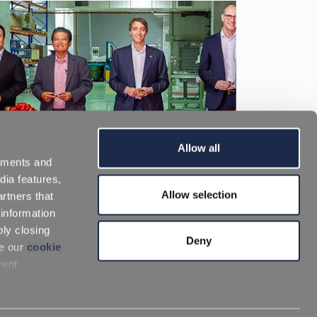
Allow all
sements and
dia features,
REPI inaugura un nuovo
REPI 
Allow selection
rtners that
stabilimento produttivo a
Ahren
 information
Singapore, rafforzando la
Delega
ply closing
Deny
leadership nei
Ltd.
ee our
cookie
termoplastici nell’area
rent
Asia-Pacifico