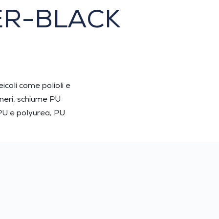
PER-BLACK
icoli come polioli e
tomeri, schiume PU
n PU e polyurea, PU