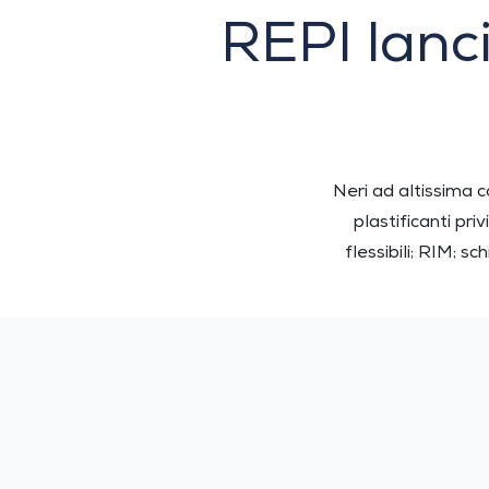
REPI lan
Neri ad altissima c
plastificanti pri
flessibili; RIM; s