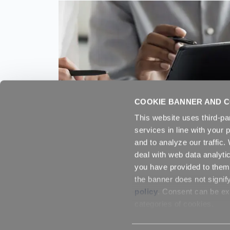
COOKIE BANNER AND C
This website uses third-pa
services in line with your 
REPI nomina Andrea
and to analyze our traffic
Benedetti nuovo
deal with web data analyti
Amministratore Delegato
you have provided to them 
di REPI LLC
the banner does not signif
policy
. Consent can be exp
categories of cookies.