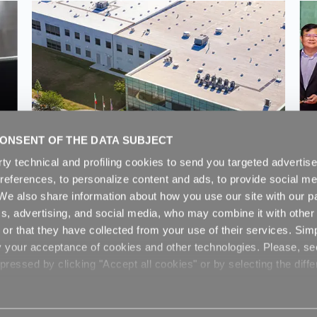
ONSENT OF THE DATA SUBJECT
rty technical and profiling cookies to send you targeted adverti
preferences, to personalize content and ads, to provide social me
REPI LLC annuncia
. We also share information about how you use our site with our pa
un’espansione strategica
cs, advertising, and social media, who may combine it with other
negli Stati Uniti per
or that they have collected from your use of their services. Sim
sostenere la continua
y your acceptance of cookies and other technologies. Please, s
crescita nei settori del
ressed by clicking "Accept all cookies" or by selecting the diffe
termoplastico e del
poliuretano