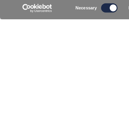
Consent
Necessary
REPI, produttore leader di additivi e
Selection
coloranti liquidi per poliuretani e
termoplastici, è lieta di annunciare la
nomina del Sig. Andrea Benedetti come
nuovo…
LEGGI DI PIÙ >