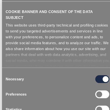
регулирующих действия сотрудников и заинтересованных
сторон во всех аспектах своей деятельности.
COOKIE BANNER AND CONSENT OF THE DATA
SUBJECT
This website uses third-party technical and profiling cookies
Скачать наши документы
to send you targeted advertisements and services in line
with your preferences, to personalize content and ads, to
provide social media features, and to analyze our traffic. We
also share information about how you use our site with our
partners that deal with web data analytics, advertising, and
social media, who may combine it with other information you
have provided to them or that they have collected from your
use of their services. Simply closing the banner does not
Consent
signify your acceptance of cookies and other technologies.
Necessary
Selection
REPI
Кодекс этики
Кодекс поведен
Please, see our
cookie policy
. Consent can be expressed
Интегрированная
поставщиков
by clicking "Accept all cookies" or by selecting the different
Preferences
categories of cookies.
корпоративная
политика
Statistics