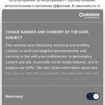
полупрозрачных до непрозрачных с перламутровыми,
металлическими и матовыми эффектами. В зависимости от
типа конечного продукта REPI разрабатывает красители,
соответствующие определенным требованиям пищевой
промышленности. Технология жидкого окрашивания
позволяет получить отличную дисперсию даже при очень
COOKIE BANNER AND CONSENT OF THE DATA
малых дозировках. REPI разработали специальную формулу,
SUBJECT
где краситель и добавка в одном составе, для получения
This website uses third-party technical and profiling
готового продукта с желаемым эстетическим видом и
cookies to send you targeted advertisements and
наилучшими характеристиками. Высокая красящая
services in line with your preferences, to personalize
способность, чрезвычайно точная дозировка, эффективная
content and ads, to provide social media features, and to
логистика и хранение делают технологию REPI очень
analyze our traffic. We also share information about how
экологичным решением для окрашивания термопластичных
you use our site with our partners that deal with web data
полимеров.
analytics, advertising, and social media, who may
combine it with other information you have provided to
them or that they have collected from your use of their
Consent
Oткройте для себя цветовую гамму
services. Simply closing the banner does not signify your
Necessary
Selection
acceptance of cookies and other technologies. Please,
термопласта