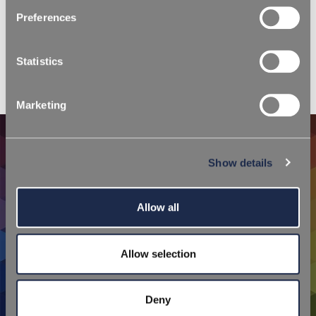
see our
cookie policy
. Consent can be expressed by
Preferences
clicking "Accept all cookies" or by selecting the different
categories of cookies.
Statistics
КРАСИТЕЛИ ДЛЯ УПАКОВОЧНОЙ ПРОМЫШЛЕННОСТ
Marketing
КРАСИТЕЛИ ДЛЯ УПАКОВОЧНОЙ
Show details
ПРОМЫШЛЕННОСТИ
Эта книга цветов, состоящая из различных цветовых
Allow all
оттенков и добавок для упаковочной промышленности,
является ценным инструментом и руководством для
тех, кто ищет вдохновения для создания бутылок,
Allow selection
контейнеров, крышек и термоформованных лотков.
Deny
УЗНАТЬ БОЛЬШЕ