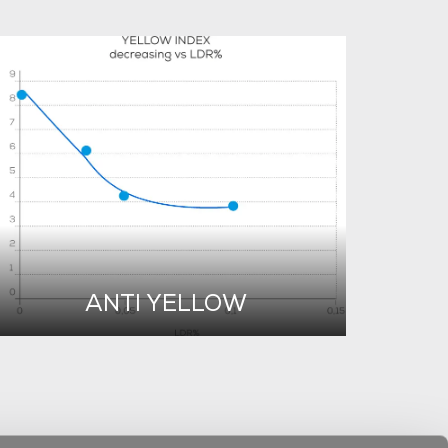
ANTI YELLOW
O