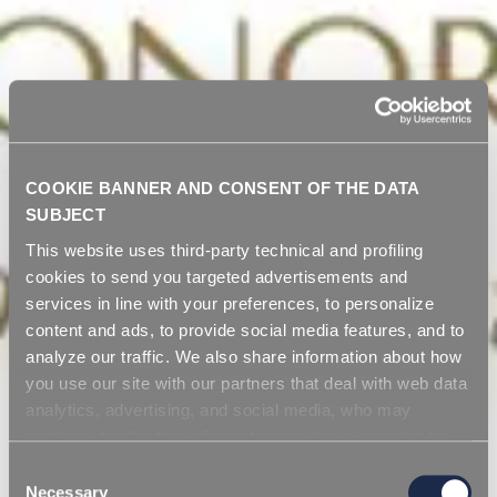
COOKIE BANNER AND CONSENT OF THE DATA
SUBJECT
This website uses third-party technical and profiling
cookies to send you targeted advertisements and
services in line with your preferences, to personalize
content and ads, to provide social media features, and to
analyze our traffic. We also share information about how
you use our site with our partners that deal with web data
analytics, advertising, and social media, who may
combine it with other information you have provided to
them or that they have collected from your use of their
Consent
services. Simply closing the banner does not signify your
Necessary
Selection