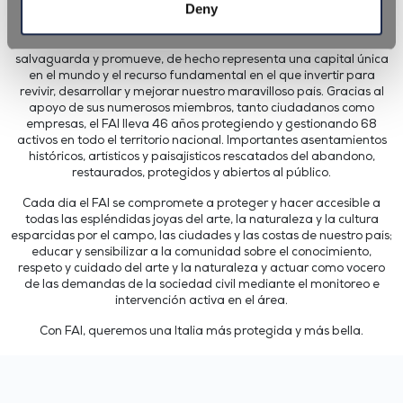
Deny
protección que también es un ambicioso desafío cultural: hacer
de Italia un lugar más hermoso para vivir, trabajar y criar a
nuestros hijos. El paisaje y el patrimonio cultural, que el FAI
salvaguarda y promueve, de hecho representa una capital única
en el mundo y el recurso fundamental en el que invertir para
revivir, desarrollar y mejorar nuestro maravilloso país. Gracias al
apoyo de sus numerosos miembros, tanto ciudadanos como
empresas, el FAI lleva 46 años protegiendo y gestionando 68
activos en todo el territorio nacional. Importantes asentamientos
históricos, artísticos y paisajísticos rescatados del abandono,
restaurados, protegidos y abiertos al público.
Cada día el FAI se compromete a proteger y hacer accesible a
todas las espléndidas joyas del arte, la naturaleza y la cultura
esparcidas por el campo, las ciudades y las costas de nuestro país;
educar y sensibilizar a la comunidad sobre el conocimiento,
respeto y cuidado del arte y la naturaleza y actuar como vocero
de las demandas de la sociedad civil mediante el monitoreo e
intervención activa en el área.
Con FAI, queremos una Italia más protegida y más bella.