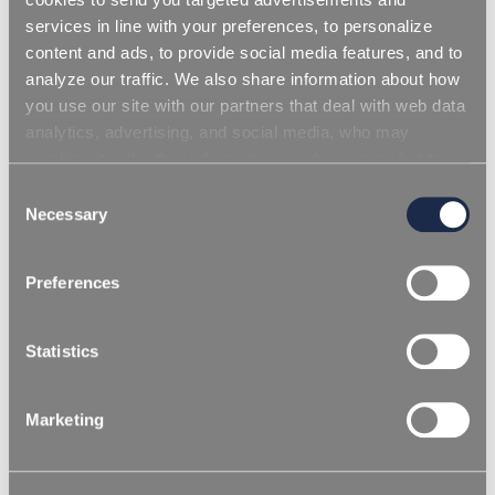
services in line with your preferences, to personalize
content and ads, to provide social media features, and to
analyze our traffic. We also share information about how
you use our site with our partners that deal with web data
analytics, advertising, and social media, who may
combine it with other information you have provided to
them or that they have collected from your use of their
Consent
services. Simply closing the banner does not signify your
Necessary
Selection
acceptance of cookies and other technologies. Please,
see our
cookie policy
. Consent can be expressed by
Preferences
clicking "Accept all cookies" or by selecting the different
categories of cookies.
Statistics
Marketing
/
HOMEPAGE
ПОЛИУРЕТАНЫ