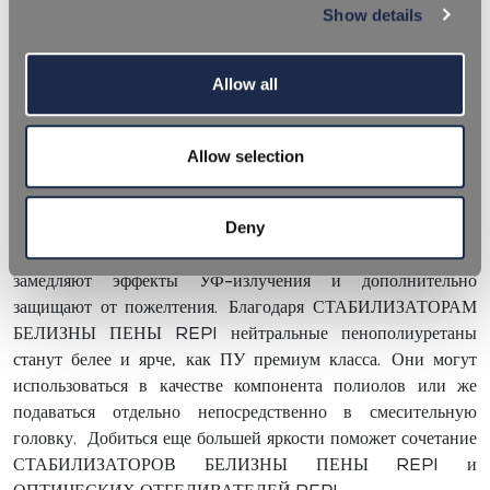
WHITE FOAM
Show details
STABILISERS
Allow all
Allow selection
Для защиты нейтрального эластичного пенополиуретана от
фотодеструкции, окисления и обесцвечивания специалисты
Deny
нашего научно-исследовательского отдела разработали
СТАБИЛИЗАТОРЫ БЕЛИЗНЫ ПЕНЫ REPI, которые
замедляют эффекты УФ-излучения и дополнительно
защищают от пожелтения. Благодаря СТАБИЛИЗАТОРАМ
БЕЛИЗНЫ ПЕНЫ REPI нейтральные пенополиуретаны
станут белее и ярче, как ПУ премиум класса. Они могут
использоваться в качестве компонента полиолов или же
подаваться отдельно непосредственно в смесительную
головку. Добиться еще большей яркости поможет сочетание
СТАБИЛИЗАТОРОВ БЕЛИЗНЫ ПЕНЫ REPI и