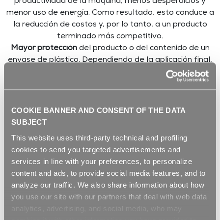
productividad de la máquina, menos desperdicios y
menor uso de energía. Como resultado, esto conduce a
la reducción de costos y, por lo tanto, a un producto
terminado más competitivo.
Mayor protección
del producto o del contenido de un
envase de plástico. Dependiendo de la aplicación final,
puede ser necesario proteger el producto del
envejecimiento por exposición a fenómenos
atmosféricos. En lo que respecta al envasado, también
existe la necesidad de proteger su contenido, en
COOKIE BANNER AND CONSENT OF THE DATA
particular todos aquellos productos fotosensibles
SUBJECT
como zumos de frutas, leche, detergentes de diversa
This website uses third-party technical and profiling
índole.
cookies to send you targeted advertisements and
Estética avanzada.
Los aditivos líquidos REPI, solos o
services in line with your preferences, to personalize
en mezcla con colorantes líquidos, son capaces de dar
content and ads, to provide social media features, and to
brillo y brillo al producto, evitando el amarillamento o
analyze our traffic. We also share information about how
alteraciones de tono provocadas por la exposición a
you use our site with our partners that deal with web data
fenómenos atmosféricos.
analytics, advertising, and social media, who may
Los aditivos para polímeros reciclados, como el r-PET,