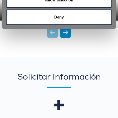
STABIPLUS™
Deny
Solicitar
Solicitar Información
Información
+