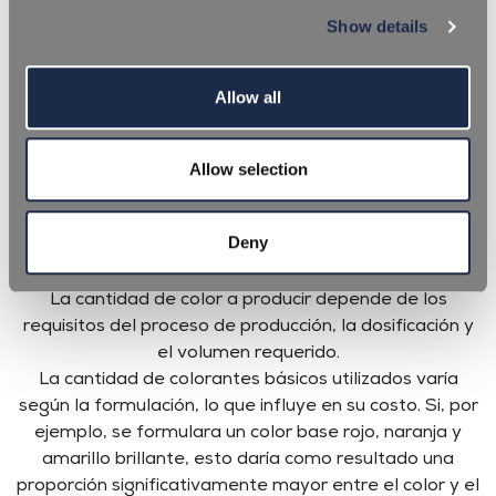
Show details
Allow all
El color objetivo se puede seleccionar a partir de las
Allow selection
guías de color más comunes, como Pantone, RAL o
HKS. Una vez identificado el tono, se produce la
Deny
formulación mezclando los colores básicos de
Novosystem en la proporción correcta.
La cantidad de color a producir depende de los
requisitos del proceso de producción, la dosificación y
el volumen requerido.
La cantidad de colorantes básicos utilizados varía
según la formulación, lo que influye en su costo. Si, por
ejemplo, se formulara un color base rojo, naranja y
amarillo brillante, esto daría como resultado una
proporción significativamente mayor entre el color y el