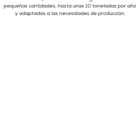
pequeñas cantidades, hasta unas 10 toneladas por año
y adaptadas a las necesidades de producción.
GDPR and Privacy Policy
Condiciones de venta
Repi ITA
Repi USA
Repi THAI
Repi GERMANY
Repi Asia