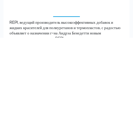
REPI, ведущий производитель высокоэффективных добавок и
жидких красителей для полиуретанов и термопластов, с радостью
объявляет о назначении г-на Андрэа Бенедетти новым
управляющим директором REPI…
ПОДРОБНЕЕ >
ВСЕ НОВОСТИ