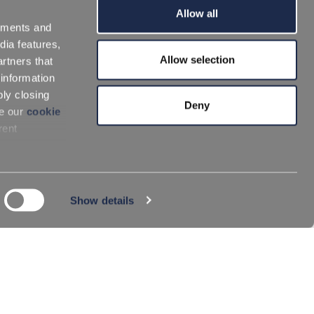
Allow all
sements and
dia features,
Allow selection
rtners that
 information
ply closing
Deny
ee our
cookie
rent
Show details