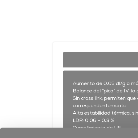
Aumento de 0,05 dl/g a má
Balance del “pico” de IV, l
Sin cross link: permiten q
correspondentemente
Alta estabilidad térmica, s
LDR: 0,06 – 0,3 %
Cumplimiento de UE
Vida útil: 12 meses en pack