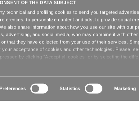
ONSENT OF THE DATA SUBJECT
r de 25 kg
rty technical and profiling cookies to send you targeted adverti
preferences, to personalize content and ads, to provide social me
. We also share information about how you use our site with our pa
cs, advertising, and social media, who may combine it with other
or that they have collected from your use of their services. Sim
y your acceptance of cookies and other technologies. Please, s
ressed by clicking "Accept all cookies" or by selecting the diffe
Preferences
Statistics
Marketing