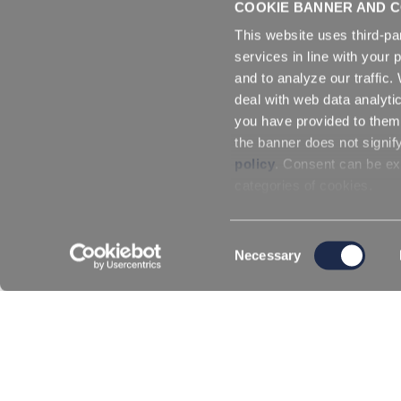
COOKIE BANNER AND C
Packaging estándar: tambo
This website uses third-pa
services in line with your 
and to analyze our traffic
deal with web data analyti
you have provided to them 
the banner does not signif
policy
. Consent can be exp
categories of cookies.
También podría interesarle:
Consent
Necessary
Selection