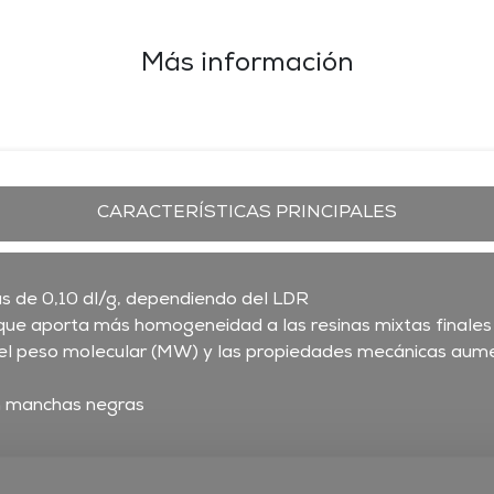
Más información
CARACTERÍSTICAS PRINCIPALES
s de 0,10 dl/g, dependiendo del LDR
o que aporta más homogeneidad a las resinas mixtas finales
ue el peso molecular (MW) y las propiedades mecánicas au
in manchas negras
aging sellado